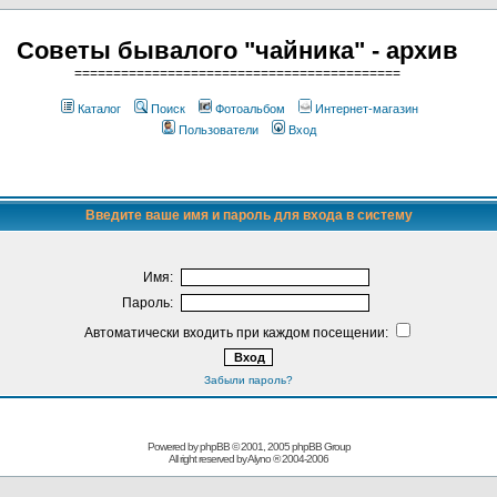
Советы бывалого "чайника" - архив
==========================================
Каталог
Поиск
Фотоальбом
Интернет-магазин
Пользователи
Вход
Введите ваше имя и пароль для входа в систему
Имя:
Пароль:
Автоматически входить при каждом посещении:
Забыли пароль?
Powered by
phpBB
© 2001, 2005 phpBB Group
All right reserved by
Alyno
® 2004-2006