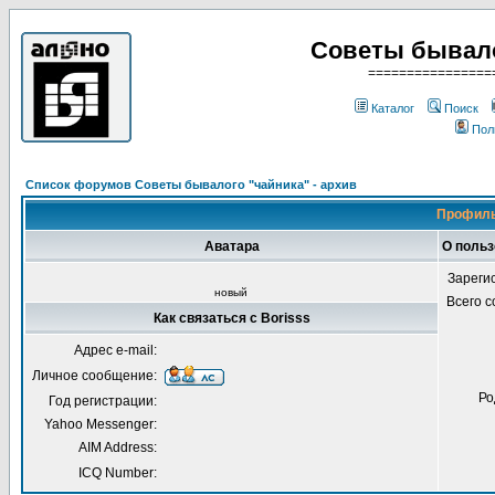
Советы бывало
================
Каталог
Поиск
Пол
Список форумов Советы бывалого "чайника" - архив
Профиль
Аватара
О польз
Зареги
новый
Всего 
Как связаться с Borisss
Адрес e-mail:
Личное сообщение:
Ро
Год регистрации:
Yahoo Messenger:
AIM Address:
ICQ Number: