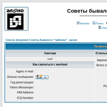
Советы бывало
================
Каталог
Поиск
Пол
Список форумов Советы бывалого "чайника" - архив
Профиль
Аватара
О польз
свой
Зареги
Как связаться с washout
Всего 
Адрес e-mail:
Личное сообщение:
Год регистрации:
Ро
Yahoo Messenger:
AIM Address:
ICQ Number: