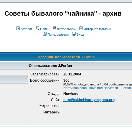
Советы бывалого "чайника" - архив
==========================================
Каталог
Поиск
Фотоальбом
Интернет-магазин
Пользователи
Вход
Профиль пользователя J.Forfun
О пользователе J.Forfun
Зарегистрирован:
20.11.2004
Всего сообщений:
300
[0.67% от общего числа / 0.04 сообщений в д
Найти все сообщения пользователя J.Forfun
Откуда:
Nowhere
Сайт:
http://bakhchisaray.isgreat.org
Род занятий:
Интересы: