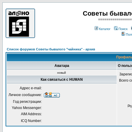
Советы бывало
================
Каталог
Поиск
Пол
Список форумов Советы бывалого "чайника" - архив
Профиль
Аватара
О поль
новый
Зареги
Как связаться с HUMAN
Всего 
Адрес e-mail:
Личное сообщение:
Год регистрации:
Ро
Yahoo Messenger:
AIM Address:
ICQ Number: