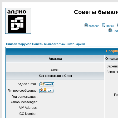
Советы бывало
================
Каталог
Поиск
Пол
Список форумов Советы бывалого "чайника" - архив
Профил
Аватара
О польз
Зареги
админ
Всего 
Как связаться с Спок
Адрес e-mail:
Личное сообщение:
Ро
Год регистрации:
Yahoo Messenger:
AIM Address:
ICQ Number: