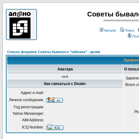
Советы бывало
================
Каталог
Поиск
Пол
Список форумов Советы бывалого "чайника" - архив
Профиль
Аватара
О польз
свой
Зареги
Как связаться с Dealer
Всего 
Адрес e-mail:
Личное сообщение:
Год регистрации:
Ро
Yahoo Messenger:
AIM Address:
ICQ Number: