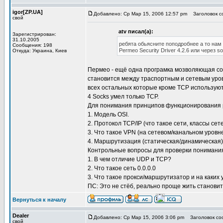
igor[ZP.UA]
Добавлено: Ср Мар 15, 2006 12:57 pm
Заголовок с
свой
atv писал(а):
Зарегистрирован:
31.10.2005
ребята обьясните поподробнее а то нам
Сообщения: 198
Permeo Security Driver 4.2.6 или через s
Откуда: Украина, Киев
Пермео - ещё одна програмка мозволяющая сок
становится между траспортным и сетевым уров
всех остальных которые кроме ТСР используют
4 Socks умел только TCP.
Для понимания принципов функционирования
1. Модель OSI.
2. Протокол TCP/IP (что такое сети, классы сет
3. Что такое VPN (на сетевом/канальном уровн
4. Маршрутизация (статическая/динамическая) Ч
Контрольные вопросы для проверки понимани
1. В чем отличие UDP и TCP?
2. Что такое сеть 0.0.0.0
3. Что такое прокси/маршрутизатор и на каких
ПС: Это не стёб, реально проще жить становит
Вернуться к началу
Dealer
Добавлено: Ср Мар 15, 2006 3:06 pm
Заголовок со
свой