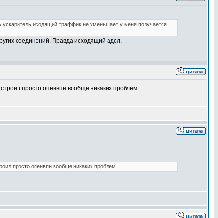
чь ускаритель исодящий траффик не уменьшает у меня получается
других соединений. Правда исходящий адсл.
настроил просто опенвпн вообще никаких проблем
троил просто опенвпн вообще никаких проблем