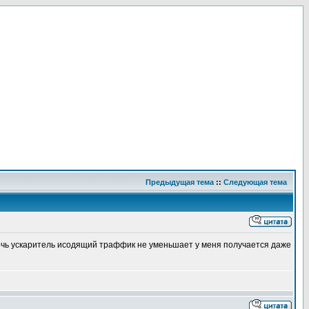
Предыдущая тема
::
Следующая тема
рочь ускаритель исодящий траффик не уменьшает у меня получается даже