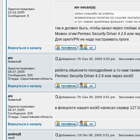
atv писал(а):
Зарегистрирован:
10.03.2005
strive спасибо за ответы
Сообщения: 9
внимательно почитал по ссылке пытался
и тут новая проблема флешгет тоже по 
так и должно быть, чтобы качал через глобакс 
Можно этим Permeo Security Driver 4.2.6 или че
Для openVPN не надо настраивать проги.
Вернуться к началу
atv
Добавлено: Пт Сен 30, 2005 3:53 pm
Заголовок соо
бывалый
Зарегистрирован:
ребята обьясните поподробнее а то нам танк
08.07.2005
Сообщения: 326
Permeo Security Driver 4.2.6 или через sock5
Откуда: Саратовская область
Вернуться к началу
atv
Добавлено: Пт Сен 30, 2005 4:51 pm
Заголовок соо
бывалый
Зарегистрирован:
в флешгете нашел sock5 написал сервер 127.0.
08.07.2005
Сообщения: 326
Откуда: Саратовская область
Вернуться к началу
andrey$
Добавлено: Сб Окт 08, 2005 3:51 pm
Заголовок соо
свой