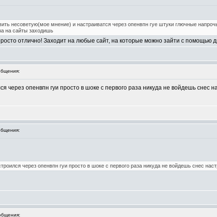
авить несоветую(мое мнение) и настраиватся через опенвпн гуе штуки глючные напро
за на сайты заходишь
просто отлично! Заходит на любые сайт, на которые можно зайти с помощью 
бщения:
ся через опенвпн гуи просто в шоке с первого раза никуда не войдешь снес 
бщения:
строился через опенвпн гуи просто в шоке с первого раза никуда не войдешь снес нас
общения: