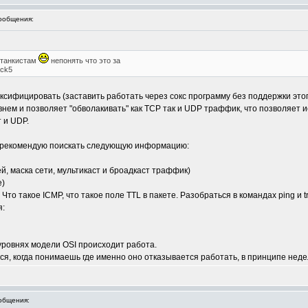
ообщения:
 танкистам
непонять что это за
ock5
сифицировать (заставить работать через сокс программу без поддержки этого
нем и позволяет "обволакивать" как ТСР так и UDP траффик, что позволяет и
 и UDP.
 рекомендую поискать следующую информацию:
ей, маска сети, мультикаст и броадкаст траффик)
е)
то такое ICMP, что такое поле TTL в пакете. Разобраться в командах ping и tr
я:
 уровнях модели OSI происходит работа.
ся, когда понимаешь где именно оно отказывается работать, в принципе неде
общения: