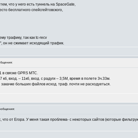
тем, что у него есть туннель на SpaceGate,
есто бесплатного спейсгейтовского,
у трафику, так как tc-recv
", он не сжимает исходящий трафик.
бщения:
1 в связке GPRS МТС.
б, вход. – 11кб, вход. с радуги – 3,5М, время в полете 3ч.33м.
и закачке больших файлов исход. траф. почти не расходуеться.
ообщения:
акс, что от Егора. У меня такая проблема- с некоторых сайтов (которые филь