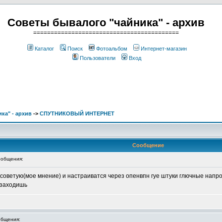
Советы бывалого "чайника" - архив
==========================================
Каталог
Поиск
Фотоальбом
Интернет-магазин
Пользователи
Вход
ка" - архив
->
СПУТНИКОВЫЙ ИНТЕРНЕТ
Сообщение
общения:
несоветую(мое мнение) и настраиватся через опенвпн гуе штуки глючные нап
 заходишь
бщения: