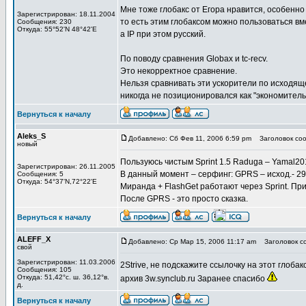
Мне тоже глобакс от Егора нравится, особенно 
Зарегистрирован: 18.11.2004
то есть этим глобаксом можно пользоваться вм
Сообщения: 230
Откуда: 55°52'N 48°42'E
а IP при этом русский.
По поводу сравнения Globax и tc-recv.
Это некорректное сравнение.
Нельзя сравнивать эти ускорители по исходящем
никогда не позиционировался как "экономитель
Вернуться к началу
Aleks_S
Добавлено: Сб Фев 11, 2006 6:59 pm
Заголовок соо
новый
Пользуюсь чистым Sprint 1.5 Raduga – Yamal20
Зарегистрирован: 26.11.2005
В данный момент – серфинг: GPRS – исход.- 297 к
Сообщения: 5
Откуда: 54°37'N,72°22'E
Миранда + FlashGet работают через Sprint. Пр
После GPRS - это просто сказка.
Вернуться к началу
ALEFF_X
Добавлено: Ср Мар 15, 2006 11:17 am
Заголовок с
свой
Зарегистрирован: 11.03.2006
2Strive, не подскажите ссылочку на этот глоб
Сообщения: 105
Откуда: 51,42°с. ш. 36,12°в.
архив 3w.synclub.ru Заранее спасибо
д.
Вернуться к началу