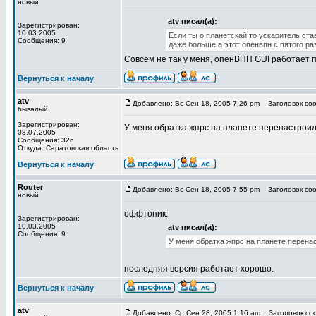
новый
atv писал(а):
Зарегистрирован:
10.03.2005
Если ты о планетскай то ускаритель ст
Сообщения: 9
даже больше а этот опенвпн с пятого ра
Совсем не так у меня, опенВПН GUI работает 
Вернуться к началу
atv
Добавлено: Вс Сен 18, 2005 7:26 pm
Заголовок соо
бывалый
Зарегистрирован:
У меня обратка жпрс на планете перенастроил
08.07.2005
Сообщения: 326
Откуда: Саратовская область
Вернуться к началу
Router
Добавлено: Вс Сен 18, 2005 7:55 pm
Заголовок соо
новый
оффтопик:
Зарегистрирован:
10.03.2005
atv писал(а):
Сообщения: 9
У меня обратка жпрс на планете перена
последняя версия работает хорошо.
Вернуться к началу
atv
Добавлено: Ср Сен 28, 2005 1:16 am
Заголовок со