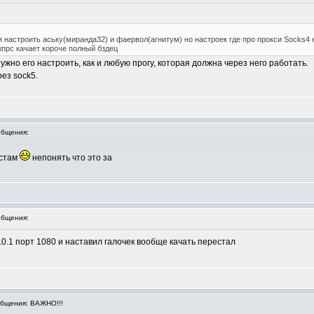
 настроить аську(миранда32) и фаервол(агнитум) но настроек где про прокси Socks4 
жпрс качает короче полный бздец
нужно его настроить, как и любую прогу, которая должна через него работать.
рез sock5.
бщения:
истам
непонять что это за
бщения:
0.1 порт 1080 и наставил галочек вообще качать перестал
бщения: ВАЖНО!!!