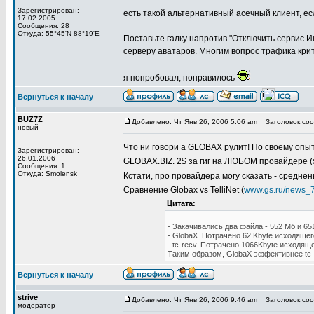
Зарегистрирован:
есть такой альтернативный асечный клиент, ес
17.02.2005
Сообщения: 28
Откуда: 55°45'N 88°19'E
Поставьте галку напротив "Отключить сервис И
серверу аватаров. Многим вопрос трафика кри
я попробовал, понравилось
Вернуться к началу
BUZ7Z
Добавлено: Чт Янв 26, 2006 5:06 am
Заголовок соо
новый
Что ни говори а GLOBAX рулит! По своему опыту 
Зарегистрирован:
26.01.2006
GLOBAX.BIZ. 2$ за гиг на ЛЮБОМ провайдере (
Сообщения: 1
Откуда: Smolensk
Кстати, про провайдера могу сказать - средне
Сравнение Globax vs TelliNet (
www.gs.ru/news_7
Цитата:
- Закачивались два файла - 552 Mб и 6
- GlobaX. Потрачено 62 Kbyte исходящег
- tc-recv. Потрачено 1066Kbyte исходящ
Таким образом, GlobaX эффективнее tc-
Вернуться к началу
strive
Добавлено: Чт Янв 26, 2006 9:46 am
Заголовок соо
модератор