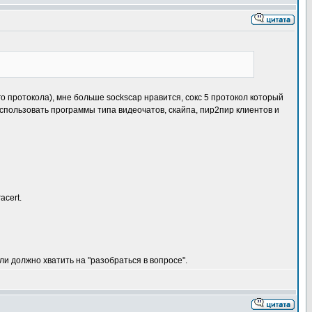
 протокола), мне больше sockscap нравится, сокс 5 протокол который
спользовать программы типа видеочатов, скайпа, пир2пир клиентов и
acert.
ли должно хватить на "разобраться в вопросе".