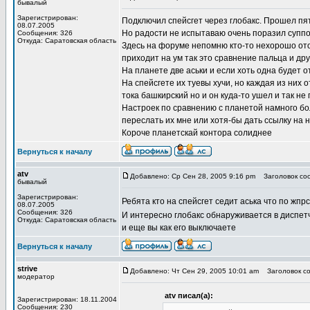
бывалый
Зарегистрирован:
Подключил спейсгет через глобакс. Прошел пя
08.07.2005
Но радости не испытаваю очень поразил суппорт
Сообщения: 326
Откуда: Саратовская область
Здесь на форуме непомню кто-то нехорошо отоз
приходит на ум так это сравнение пальца и дру
На планете две аськи и если хоть одна будет 
На спейсгете их туевы хучи, но каждая из них
тока башкирский но и он куда-то ушел и так не
Настроек по сравнению с планетой намного бо
переслать их мне или хотя-бы дать ссылку на 
Короче планетскай контора солиднее
Вернуться к началу
atv
Добавлено: Ср Сен 28, 2005 9:16 pm
Заголовок со
бывалый
Зарегистрирован:
Ребята кто на спейсгет седит аська что по жпр
08.07.2005
Сообщения: 326
И интересно глобакс обнаруживается в диспет
Откуда: Саратовская область
и еще вы как его выключаете
Вернуться к началу
strive
Добавлено: Чт Сен 29, 2005 10:01 am
Заголовок со
модератор
atv писал(а):
Зарегистрирован: 18.11.2004
Сообщения: 230