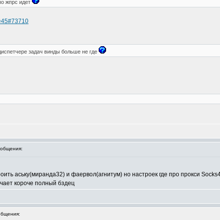
 по жпрс идет
rt=45#73710
диспетчере задач винды больше не где
общения:
оить аську(миранда32) и фаервол(агнитум) но настроек где про прокси Socks
ачает короче полный бздец
бщения: