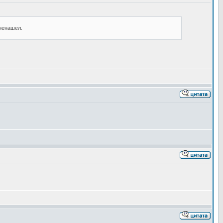
ненашел.