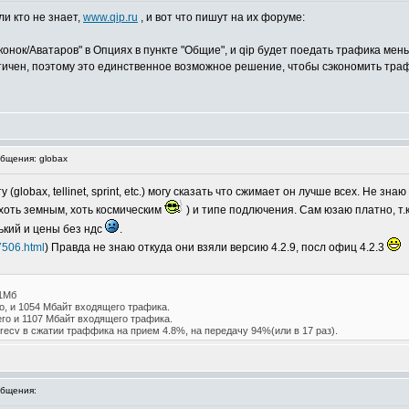
ли кто не знает,
www.qip.ru
, и вот что пишут на их форуме:
конок/Аватаров" в Опциях в пункте "Общие", и qip будет поедать трафика ме
тичен, поэтому это единственное возможное решение, чтобы сэкономить траф
бщения: globax
(globax, tellinet, sprint, etc.) могу сказать что сжимает он лучше всех. Не з
хоть земным, хоть космическим
) и типе подлючения. Сам юзаю платно, т.
нький и цены без ндс
.
506.html
) Правда не знаю откуда они взяли версию 4.2.9, посл офиц 4.2.3
51Mб
о, и 1054 Мбайт входящего трафика.
его и 1107 Мбайт входящего трафика.
recv в сжатии траффика на прием 4.8%, на передачу 94%(или в 17 раз).
бщения: