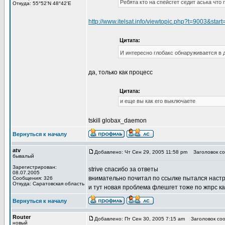
Ребята кто на спейсгет седит аська что
Откуда: 55°52'N 48°42'E
http://www.itelsat.info/viewtopic.php?t=9003&sta
Цитата:
И интересно глобакс обнаруживается в 
да, только как процесс
Цитата:
и еще вы как его выключаете
tskill globax_daemon
Вернуться к началу
atv
Добавлено: Чт Сен 29, 2005 11:58 pm
Заголовок со
бывалый
Зарегистрирован:
strive спасибо за ответы
08.07.2005
внимательно почитал по ссылке пытался настр
Сообщения: 326
Откуда: Саратовская область
и тут новая проблема флешгет тоже по жпрс к
Вернуться к началу
Router
Добавлено: Пт Сен 30, 2005 7:15 am
Заголовок соо
новый