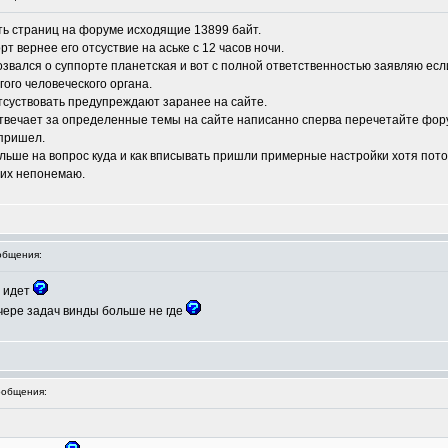
ть страниц на форуме исходящие 13899 байт.
 вернее его отсуствие на аське с 12 часов ночи.
вался о суппорте планетская и вот с полной ответственностью заявляю если
гого человеческого органа.
отсуствовать предупреждают заранее на сайте.
 отвечает за определенные темы на сайте написанно сперва перечетайте фор
 пришел.
льше на вопрос куда и как вписывать пришли примерные настройки хотя пото
них непонемаю.
общения:
с идет
чере задач винды больше не где
общения: