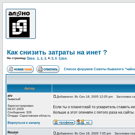
Как снизить затраты на инет ?
На страницу
Пред.
1
,
2
,
3
,
4
,
5
,
6
След.
Список форумов Советы бывалого "чайни
Автор
atv
Добавлено: Вс Сен 18, 2005 12:05 pm
Заголовок со
бывалый
Зарегистрирован:
Если ты о планетскай то ускаритель ставить 
08.07.2005
больше а этот опенвпн с пятого раза на сайты
Сообщения: 326
Откуда: Саратовская область
Вернуться к началу
Router
Добавлено: Вс Сен 18, 2005 7:05 pm
Заголовок соо