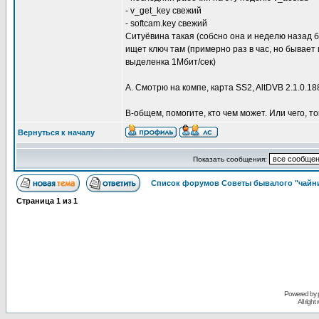
- v_get_key свежий
- softcam.key свежий
Ситуёвина такая (собсно она и неделю назад бы
ищет ключ там (примерно раз в час, но бывает 
выделенка 1Мбит/сек)
А. Смотрю на компе, карта SS2, AltDVB 2.1.0.18
В-общем, помогите, кто чем может. Или чего, т
Вернуться к началу
Показать сообщения:
Список форумов Советы бывалого "чайни
Страница
1
из
1
Powered by
All righ