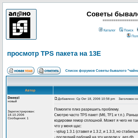
Советы бывало
================
Каталог
Поиск
Пол
просмотр TPS пакета на 13Е
Список форумов Советы бывалого "чайни
Автор
Dweezl
Добавлено: Ср Окт 18, 2006 10:58 pm
Заголовок со
новый
Помогите плиз разрешить проблему.
Зарегистрирован:
Смотрю часто TPS пакет (М6, TF1 и т.п.). Ран
18.10.2006
Сообщения: 1
кодировки гемор сплошной. Может я чего не так
что у меня щас:
- vplug 1.3.1 (ставил и 1.3.2, и 1.3.3, но стабиль
- последний рабочий на эту неделю v_aes.db