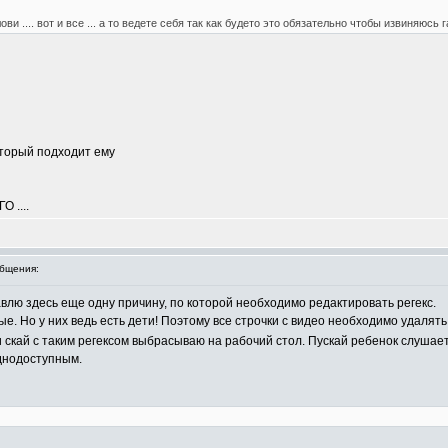
и .... вот и все ... а то ведете себя так как будето это обязательно чтобы извиняюсь га
торый подходит ему
 ....
бщения:
влю здесь еще одну причину, по которой необходимо редактировать регекс.
. Но у них ведь есть дети! Поэтому все строчки с видео необходимо удалять, 
 скай с таким регексом выбрасываю на рабочий стол. Пускай ребенок слушае
днодоступным.