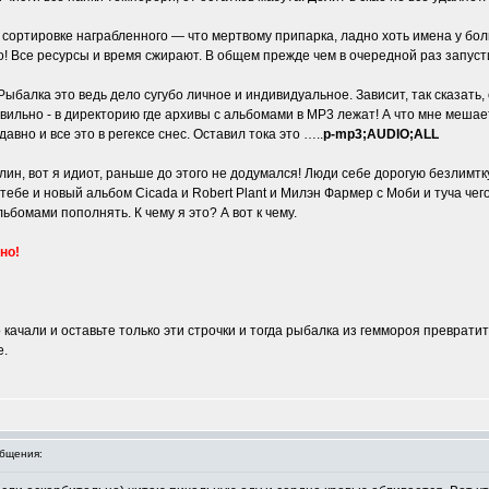
сортировке награбленного — что мертвому припарка, ладно хоть имена у бол
о! Все ресурсы и время сжирают. В общем прежде чем в очередной раз запуст
. Рыбалка это ведь дело сугубо личное и индивидуальное. Зависит, так сказать
льно - в директорию где архивы с альбомами в МР3 лежат! А что мне мешает
авно и все это в регексе снес. Оставил тока это …..
p-mp3;AUDIO;ALL
н, вот я идиот, раньше до этого не додумался! Люди себе дорогую безлимтку 
тебе и новый альбом Cicada и Robert Plant и Милэн Фармер с Моби и туча чег
ьбомами пополнять. К чему я это? А вот к чему.
но!
 качали и оставьте только эти строчки и тогда рыбалка из геммороя превратит
е.
бщения: