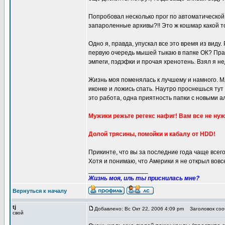
Попробовал несколько прог по автоматической 
запароленные архивы?!! Это ж кошмар какой т
Одно я, правда, упускал все это время из виду
первую очередь мышей тыкаю в папке ОК? Прави
эмпеги, пэдэфки и прочая хренотень. Взял я нед
Жизнь моя поменялась к лучшему и намного. Мли
иконке и ложись спать. Наутро проснешься тут 
это работа, одна приятность папки с новыми ал
Мужики режьте регекс нафиг! Вам все не нуж
Долой трясины, помойки и кабалу от HDD!
Прикинте, что вы за последние года чаще всего
Хотя и понимаю, что Америки я не открыл вовс
_________________
Жизнь моя, иль ты приснилась мне?
Вернуться к началу
tj
Добавлено: Вс Окт 22, 2006 4:09 pm
Заголовок соо
свой