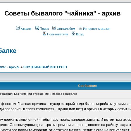
Советы бывалого "чайника" - архив
==========================================
Каталог
Поиск
Фотоальбом
Интернет-магазин
Пользователи
Вход
балке
ка" - архив
->
СПУТНИКОВЫЙ ИНТЕРНЕТ
Сообщение
бщения: Как изменил отношение и подход к рыбалке
е фанател. Главная причина – мусор который надо было выгребать сутками и
оди разберись в своих сомнениях – нужна или нет) и архивы в которых лежит н
ну держать включенной чтобы пару тройку киношек загнать. И потом, раз их с
ию». Словом чудовищные траты времени и нервов, похоже на работу старател
 чисти все папки темпорери, от остатков мазута. Делит в скае не все удаляет.