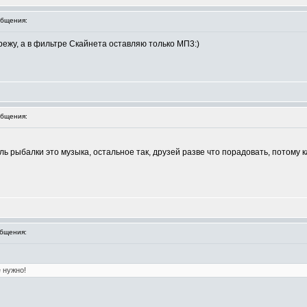
бщения:
 режу, а в фильтре Скайнета оставляю только МП3:)
бщения:
ль рыбалки это музыка, остальное так, друзей разве что порадовать, потому
бщения:
 нужно!