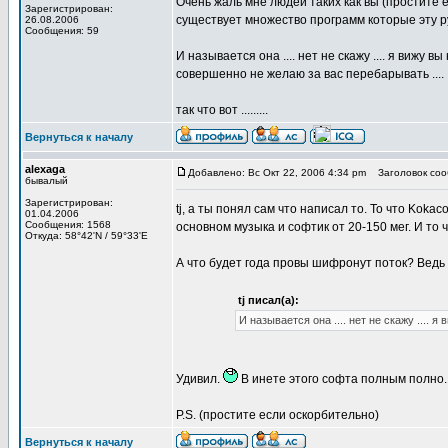
Очень жаль мне людей таких как вы (простите 
Зарегистрирован:
существует множество программ которые эту ру
26.08.2006
Сообщения: 59
И называется она .... нет не скажу .... я вижу 
совершенно не желаю за вас перебарывать ....
так что вот .........
Вернуться к началу
alexaga
Добавлено: Вс Окт 22, 2006 4:34 pm
Заголовок соо
бывалый
Зарегистрирован:
tj, а ты понял сам что написал то. То что Kok
01.04.2006
Сообщения: 1568
основном музыка и софтик от 20-150 мег. И то 
Откуда: 58°42'N / 59°33'E
А что будет года провы шифронут поток? Ведь 
tj писал(а):
И называется она .... нет не скажу ....
Удивил.
В инете этого софта полным полно.
P.S. (простите если оскорбительно)
Вернуться к началу