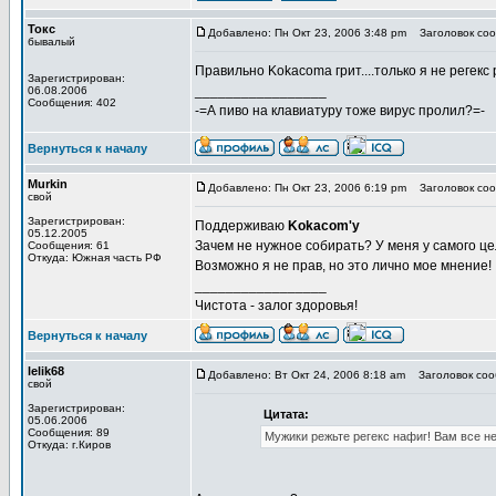
Токс
Добавлено: Пн Окт 23, 2006 3:48 pm
Заголовок соо
бывалый
Правильно Kokacoma грит....только я не регекс
Зарегистрирован:
_________________
06.08.2006
Сообщения: 402
-=А пиво на клавиатуру тоже вирус пролил?=-
Вернуться к началу
Murkin
Добавлено: Пн Окт 23, 2006 6:19 pm
Заголовок соо
свой
Зарегистрирован:
Поддерживаю
Kokacom'у
05.12.2005
Зачем не нужное собирать? У меня у самого це
Сообщения: 61
Откуда: Южная часть РФ
Возможно я не прав, но это лично мое мнение!
_________________
Чистота - залог здоровья!
Вернуться к началу
lelik68
Добавлено: Вт Окт 24, 2006 8:18 am
Заголовок соо
свой
Зарегистрирован:
Цитата:
05.06.2006
Сообщения: 89
Мужики режьте регекс нафиг! Вам все не
Откуда: г.Киров