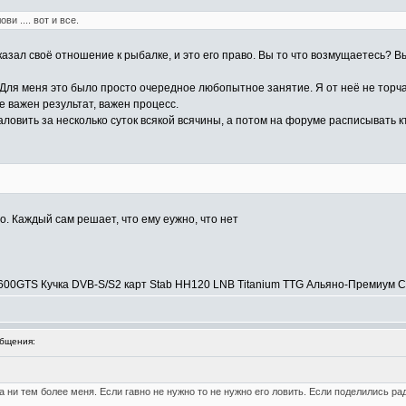
и .... вот и все.
азал своё отношение к рыбалке, и это его право. Вы то что возмущаетесь? В
 Для меня это было просто очередное любопытное занятие. Я от неё не торча
е важен результат, важен процесс.
 Наловить за несколько суток всякой всячины, а потом на форуме расписывать к
о. Каждый сам решает, что ему еужно, что нет
600GTS Кучка DVB-S/S2 карт Stab HH120 LNB Titanium TTG Альяно-Премиум С
бщения:
 ни тем более меня. Если гавно не нужно то не нужно его ловить. Если поделились рад