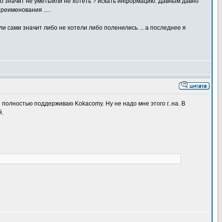
то значит не уметь/или не хотеть ? искать информацию. Давным давно
реименования .....
нашли сами значит либо не хотели либо поленились ... а последнее я
Я полностью поддерживаю Kokacomу. Ну не надо мне этого г..на. В
й.