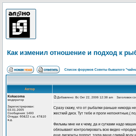
Как изменил отношение и подход к ры
Список форумов Советы бывалого "чайни
Автор
Kokacoma
Добавлено: Вс Окт 22, 2006 12:38 am
Заголовок соо
модератор
Зарегистрирован:
Сразу скажу, что от рыбалки раньше никогда н
03.01.2005
жесткий диск. Тут тебе и проги непонятные,( п
Сообщения: 1493
Откуда: 60&22 с.ш. 47&10
в.д.
Фильмы мне ни к чему, да и сутками надо маши
обязывают контролировать всю видео «продукц
еще дисконты попрут, тогда ваще сливай воду и