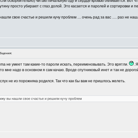
если оскорбительно) читаю пичальную оду и сердце кровью обливается. Вот ч
тину просто убирают с глаз долой. Это касается и паролей и сортировки и пе
вы нашли свое счастье и решили кучу проблем .... очень рад за вас ..... раз не 
бщения:
acoma не умеет там какие-то пароли искать, переименовывать. Это врятли.
. 
что мне надо в основном я сам качаю. Вроде спутниковый инет и так не дорого
слух не из порожняка родился. Так что как бы вам не пришлось желеть.
 я вижу вы нашли свое счастье и решили кучу проблем