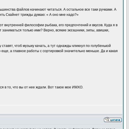
ьшинства файлов начинают читаться. А остальное все таки ручками. А
ить Скайнет трижды думаю: « А оно мне надо?»
, от внутренней философии рыбака, его предпочтений и вкусов. Куда я в
 заниматься только ими? Верно, всякие экзэшники, зипы, авишки,
ставят, чтоб музыку качать, а тут однажды кликнул по голубенькой
о еще, а главное работы с сортировкой значительно меньше. Да и какая
ся в то, что вы от нее ждали. Вот такое мое ИМХО.