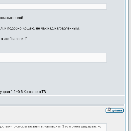
ыскажите своё.
л, и подобно Кощею, не чах над награбленным.
то что "наловил"
упрал 1.1+0.6 КонтинентТВ
остью что смогли заставить ловиться мп3 то я очень рад за вас но