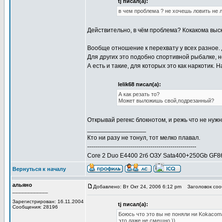
tj писал(а):
в чем проблема ? не хочешь ловить не лов
Действительно, в чём проблема? Кокакома выск
Вообще отношение к перехвату у всех разное.
Для других это подобно спортивной рыбалке, н
А есть и такие, для которых это как наркотик.
lelik68 писал(а):
А как резать то?
Может выложишь свой,подрезанный?
Открывай регекс блокнотом, и режь что не нужн
_________________
Кто ни разу не тонул, тот мелко плавал.
-------------------------------------------------------
Core 2 Duo E4400 2гб ОЗУ Sata400+250Gb GF8
Вернуться к началу
альяно
Добавлено: Вт Окт 24, 2006 6:12 pm
Заголовок соо
____________
Зарегистрирован: 16.11.2004
tj писал(а):
Сообщения: 28196
Боюсь что это вы не поняли ни Kokacoma
это даже не смешно ))