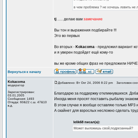
в чем проблема ? не хочешь ловить не лов
tj
...... делаю вам
замечание
Вы тон и выражения подбирайте !!!
Это во первых
Во вторых -
Kokacoma
- предложил вариант ко
и я уверен подойдет ещё кому-то
вы же кроме общих фраз не предложили НИЧЕГО
Вернуться к началу
Kokacoma
Добавлено: Вт Окт 24, 2006 8:22 pm
Заголовок соо
модератор
Зарегистрирован:
Благодарю за поддержку откликнувшихся. Доба
03.01.2005
Иногда меня просят поставить рыбалку знакомые
Сообщения: 1493
Откуда: 60&22 с.ш. 47&10
В этом случае я вообще оставляю только МР3 и
в.д.
А скайнет для взрослых несложно сделать тру
lelik68 писал(а):
Может выложишь свой,подрезанный?