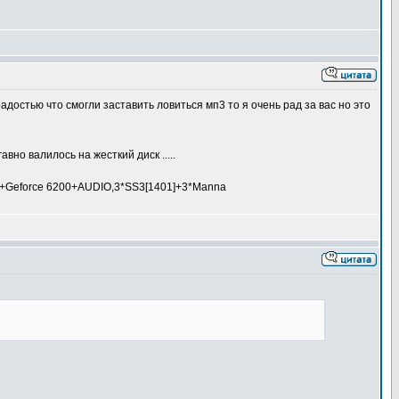
адостью что смогли заставить ловиться мп3 то я очень рад за вас но это
авно валилось на жесткий диск .....
35+Geforce 6200+AUDIO,3*SS3[1401]+3*Manna