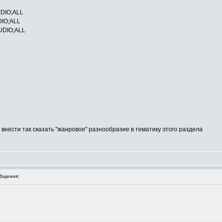
AUDIO;ALL
UDIO;ALL
AUDIO;ALL
а внести так сказать "жанровое" разнообразие в тематику этого раздела
бщения: