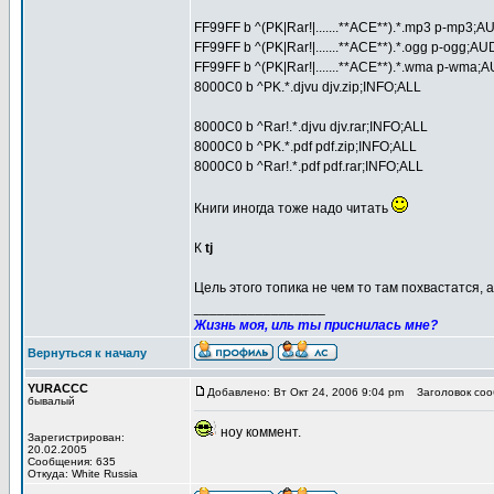
FF99FF b ^(PK|Rar!|.......**ACE**).*.mp3 p-mp3;
FF99FF b ^(PK|Rar!|.......**ACE**).*.ogg p-ogg;A
FF99FF b ^(PK|Rar!|.......**ACE**).*.wma p-wma;
8000C0 b ^PK.*.djvu djv.zip;INFO;ALL
8000C0 b ^Rar!.*.djvu djv.rar;INFO;ALL
8000C0 b ^PK.*.pdf pdf.zip;INFO;ALL
8000C0 b ^Rar!.*.pdf pdf.rar;INFO;ALL
Книги иногда тоже надо читать
К
tj
Цель этого топика не чем то там похвастатся, 
_________________
Жизнь моя, иль ты приснилась мне?
Вернуться к началу
YURACCC
Добавлено: Вт Окт 24, 2006 9:04 pm
Заголовок соо
бывалый
ноу коммент.
Зарегистрирован:
20.02.2005
Сообщения: 635
Откуда: White Russia