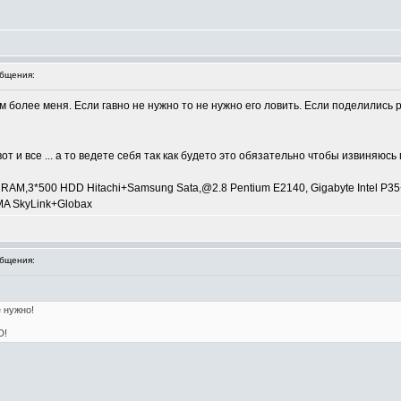
бщения:
 более меня. Если гавно не нужно то не нужно его ловить. Если поделились р
вот и все ... а то ведете себя так как будето это обязательно чтобы извиняюсь г
 RAM,3*500 HDD Hitachi+Samsung Sata,@2.8 Pentium E2140, Gigabyte Intel P
DMA SkyLink+Globax
бщения:
 нужно!
D!