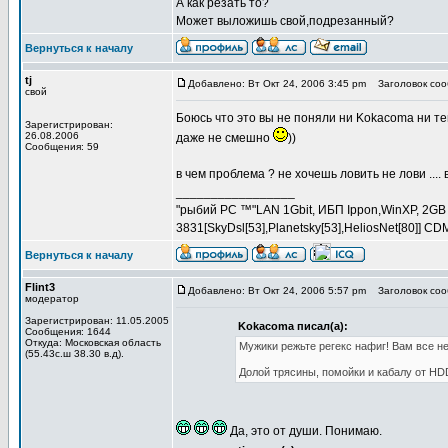
А как резать то?
Может выложишь свой,подрезанный?
Вернуться к началу
tj
Добавлено: Вт Окт 24, 2006 3:45 pm
Заголовок соо
свой
Боюсь что это вы не поняли ни Kokacoma ни тем
Зарегистрирован:
26.08.2006
даже не смешно
))
Сообщения: 59
в чем проблема ? не хочешь ловить не лови .... 
_________________
"рыбий PC ™"LAN 1Gbit, ИБП Ippon,WinXP, 2GB
3831[SkyDsl[53],Planetsky[53],HeliosNet[80]] C
Вернуться к началу
Flint3
Добавлено: Вт Окт 24, 2006 5:57 pm
Заголовок соо
модератор
Зарегистрирован: 11.05.2005
Kokacoma писал(а):
Сообщения: 1644
Откуда: Московская область
Мужики режьте регекс нафиг! Вам все не
(55.43с.ш 38.30 в.д).
Долой трясины, помойки и кабалу от HD
Да, это от души. Понимаю.