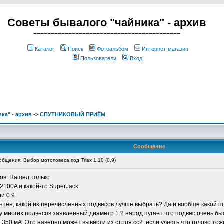
Советы бывалого "чайника" - архив
==========================================
Каталог
Поиск
Фотоальбом
Интернет-магазин
Пользователи
Вход
ка" - архив
->
СПУТНИКОВЫЙ ПРИЁМ
Сообщение
щения: Выбор мотоповеса под Triax 1.10 (0.9)
сов. Нашел только
100A и какой-то SuperJack
и 0.9.
антен, какой из перечисленных подвесов лучше выбрать? Да и вообще какой 
тя у многих подвесов заявленный диаметр 1.2 народ пугает что подвес очень бы
 350 мА. Это наверно может вывести из строя сс2. если учесть что голово то