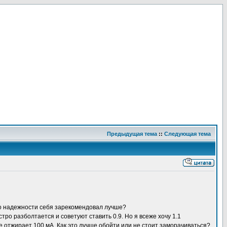
Предыдущая тема
::
Следующая тема
по надежности себя зарекомендовал лучше?
стро разболтается и советуют ставить 0.9. Но я всеже хочу 1.1
же отжирает 100 мА. Как это лучше обойти или не стоит заморачиваться?