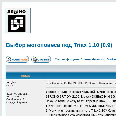
Выбор мотоповеса под Triax 1.10 (0.9)
Список форумов Советы бывалого "чайни
Автор
sergka
Добавлено: Вт Окт 24, 2006 11:02 am
Заголовок сооб
новый
У нас в городе не особо большой выбор подве
Зарегистрирован:
STRONG SRT DM 2100, Moteck DiSEqC H-H SG-2
24.10.2006
Сообщения: 7
Пока не взял но хочу взять терелку Triax 1.10 ил
Откуда: Харьков
1. Учитывая ветровую нагрузку для подобных 
2. Могу ли я поставить на него Triax 1.10? Хо
3. Еще смущает что максимальный ток нагрузки